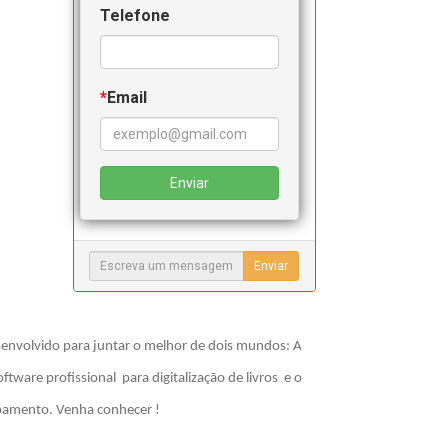
02/01/2025 10:35:10
Telefone
cODsoQHh:
e
03/01/2025 03:42:04
*
Email
Enviar
envolvido para juntar o melhor de dois mundos: A
tware profissional para digitalização de livros e o
ipamento. Venha conhecer !